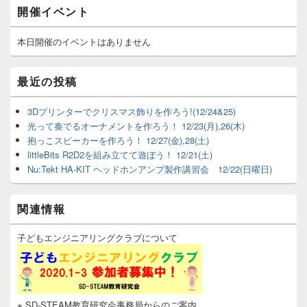
メ
開催イベント
イ
ン
サ
本日開催のイベントはありません
イ
ド
バ
最近の投稿
ー
ウ
3Dプリンターでクリスマス飾りを作ろう!(12/24&25)
ィ
光って奏でるオーナメントを作ろう！ 12/23(月),26(木)
ジ
ェ
抱っこスピーカーを作ろう！ 12/27(金),28(土)
ッ
littleBits R2D2を組み立てて遊ぼう！ 12/21(土)
ト
Nu:Tekt HA-KIT ヘッドホンアンプ製作講習会 12/22(日曜日)
エ
リ
ア
関連情報
子どもエンジニアリングクラブについて
※ SD-STEAM教育研究会事務局からのご案内