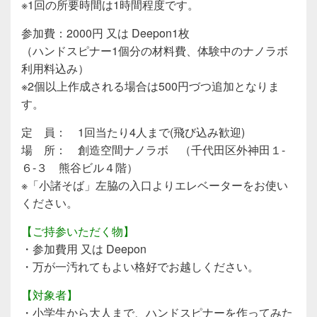
※1回の所要時間は1時間程度です。
参加費：2000円 又は Deepon1枚
（ハンドスピナー1個分の材料費、体験中のナノラボ
利用料込み）
※2個以上作成される場合は500円づつ追加となりま
す。
定 員： 1回当たり4人まで(飛び込み歓迎)
場 所： 創造空間ナノラボ （千代田区外神田１-
６-３ 熊谷ビル４階）
※「小諸そば」左脇の入口よりエレベーターをお使い
ください。
【ご持参いただく物】
・参加費用 又は Deepon
・万が一汚れてもよい格好でお越しください。
【対象者】
・小学生から大人まで、ハンドスピナーを作ってみた