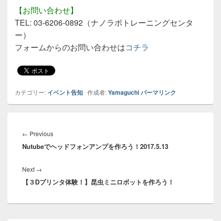
【お問い合わせ】
TEL: 03-6206-0892（ナノラボトレーニングセンタ
ー）
フォームからのお問い合わせは
コチラ
カテゴリー:
イベント告知
作成者:
Yamaguchi
パーマリンク
投
稿
←
Previous
Previous
ナ
Nutubeでヘッドフォンアンプを作ろう！2017.5.13
post:
ビ
ゲ
Next
→
Next
ー
【３Dプリンタ体験！】昆虫ミニロボットを作ろう！
post:
シ
ョ
ン