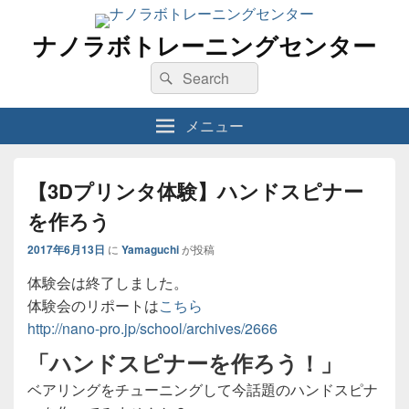
ナノラボトレーニングセンター
検
検
索
索
対
メニュー
象:
【3Dプリンタ体験】ハンドスピナー
を作ろう
2017年6月13日
に
Yamaguchi
が投稿
体験会は終了しました。
体験会のリポートは
こちら
http://nano-pro.jp/school/archives/2666
「
ハンドスピナーを作ろう！
」
ベアリングをチューニングして今話題のハンドスピナ