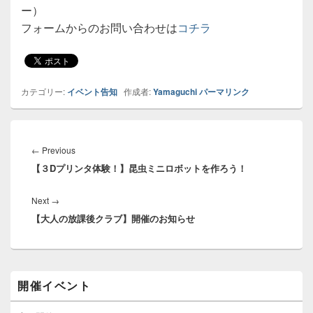
ー）
フォームからのお問い合わせは
コチラ
カテゴリー:
イベント告知
作成者:
Yamaguchi
パーマリンク
投
稿
←
Previous
Previous
ナ
【３Dプリンタ体験！】昆虫ミニロボットを作ろう！
post:
ビ
ゲ
Next
→
Next
ー
【大人の放課後クラブ】開催のお知らせ
post:
シ
ョ
ン
メ
開催イベント
イ
ン