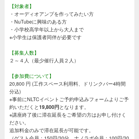
【対象者】
・オーディオアンプを作ってみたい方
・NuTubeに興味のある方
・小学校高学年以上から大人まで
※小学生は保護者同伴が必要です
【募集人数】
２～４人（最少催行人員２人）
【参加費について】
20,800 円 (工作スペース利用料、ドリンクバー4時間
分込)
※事前にNLTCイベントご予約申込みフォームよりご予
約いただくと
19,800円
となります。
※講座終了後に滞在延長をご希望の方はお申し付けく
ださい。
追加料金のみで滞在延長が可能です。
（ゲスト会員：150円/30分、ナノラボ会員：100円/30