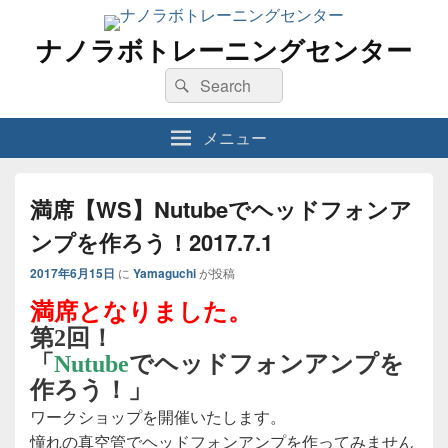
ナノラボトレーニングセンター
検
検
索
索
対
メニュー
象:
満席【WS】Nutubeでヘッドフォンア
ンプを作ろう！2017.7.1
2017年6月15日
に
Yamaguchi
が投稿
満席となりました。
第2回！
「
Nutube
でヘッドフォンアンプを
作ろう！」
ワークショップを開催いたします。
憧れの真空管でヘッドフォンアンプを作ってみません