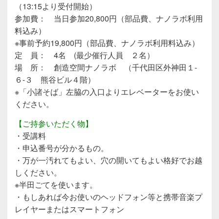
（13:15より受付開始）
参加費： 当日参加20,800円（部品費、ナノラボ利用
料込み）
※事前予約19,800円（部品費、ナノラボ利用料込み）
定 員： 4名 (最少催行人員 ２名）
場 所： 創造空間ナノラボ （千代田区外神田１-
６-３ 熊谷ビル４階）
※「小諸そば」左脇の入口よりエレベーターをお使い
ください。
【ご持参いただく物】
・受講料
・申込番号が分かるもの。
・万が一汚れてもよい、穴の開いてもよい格好でお越
しください。
※半田ごてを使います。
・もしあれば今お使いのヘッドフォン等と携帯音楽プ
レイヤーまたはスマートフォン