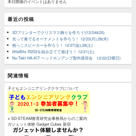
サ
本日開催のイベントはありません
イ
ド
バ
最近の投稿
ー
ウ
3Dプリンターでクリスマス飾りを作ろう!(12/24&25)
ィ
光って奏でるオーナメントを作ろう！ 12/23(月),26(木)
ジ
ェ
抱っこスピーカーを作ろう！ 12/27(金),28(土)
ッ
littleBits R2D2を組み立てて遊ぼう！ 12/21(土)
ト
Nu:Tekt HA-KIT ヘッドホンアンプ製作講習会 12/22(日曜日)
エ
リ
ア
関連情報
子どもエンジニアリングクラブについて
※ SD-STEAM教育研究会事務局からのご案内
ガジェット体験 Gadget Cubes 新宿