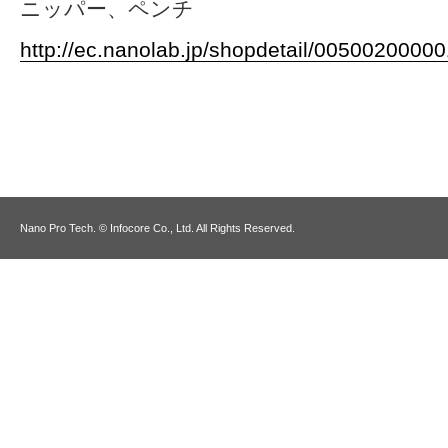
ニッパー、ペンチ
http://ec.nanolab.jp/shopdetail/0050020000
Nano Pro Tech. © Infocore Co., Ltd. All Rights Reserved.