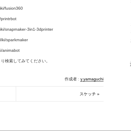
ki/
fusion360
/printrbot
Wiki/snapmaker-3in1-3dprinter
/Wiki/sparkmaker
ki/animabot
より検索してみてください。
作成者 :
y.yamaguchi
スケッチ »