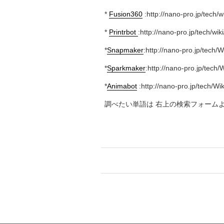
*
Fusion360
:http://nano-pro.jp/tech/wi
*
Printrbot
:http://nano-pro.jp/tech/wiki
*
Snapmaker
:http://nano-pro.jp/tech/
*
Sparkmaker
:http://nano-pro.jp/tech
*
Animabot
:http://nano-pro.jp/tech/Wi
調べたい単語は 右上の検索フォーム