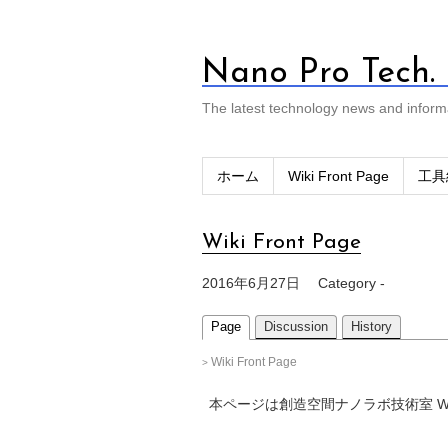
Nano Pro Tech.
The latest technology news and inform
ホーム
Wiki Front Page
工具
Wiki Front Page
2016年6月27日
Category -
Page
Discussion
History
Wiki Front Page
>
本ページは創造空間ナノラボ技術室 W