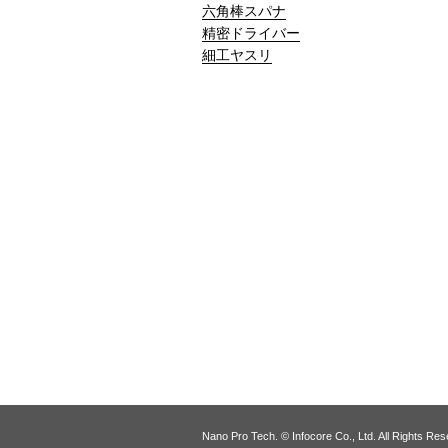
六角棒スパナ
精密ドライバー
細工ヤスリ
Nano Pro Tech. © Infocore Co., Ltd. All Rights Res