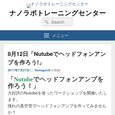
ナノラボトレーニングセンター
検
検
索
索
対
メニュー
象:
8月12日「Nutubeでヘッドフォンアン
プを作ろう!」
2017年7月27日
に
Yamaguchi
が投稿
「
Nutube
でヘッドフォンアンプを
作ろう！」
大好評のNutubeを使ったワークショップを開催いたし
ます。
憧れの真空管でヘッドフォンアンプを作ってみません
か？