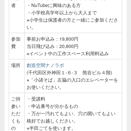
者
・NuTubeに興味のある方
・小学校高学年以上から大人まで
※小学生は保護者の方と一緒にご参加くださ
い。
参加
事前お申込み：19,800円
費
当日飛び込み：20,800円
※イベント中の工作スペース利用料込み
場所
創造空間ナノラボ
(千代田区外神田１-６-３ 熊谷ビル４階)
※「小諸そば」左脇の入口のエレベーターを
お使いください。
ご持
・受講料
参い
・申込番号が分かるもの
ただ
・万が一汚れてもよい、穴の開いてもよい
くも
格好でお越しください。
の
※半田ごてを使います。