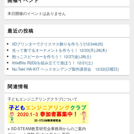
開催イベント
イ
ン
サ
本日開催のイベントはありません
イ
ド
バ
最近の投稿
ー
ウ
3Dプリンターでクリスマス飾りを作ろう!(12/24&25)
ィ
光って奏でるオーナメントを作ろう！ 12/23(月),26(木)
ジ
ェ
抱っこスピーカーを作ろう！ 12/27(金),28(土)
ッ
littleBits R2D2を組み立てて遊ぼう！ 12/21(土)
ト
Nu:Tekt HA-KIT ヘッドホンアンプ製作講習会 12/22(日曜日)
エ
リ
ア
関連情報
子どもエンジニアリングクラブについて
※ SD-STEAM教育研究会事務局からのご案内