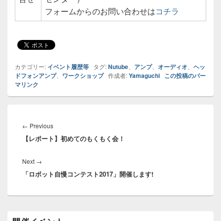
フォームからのお問い合わせは
コチラ
カテゴリー:
イベント履歴等
タグ:
Nutube
、
アンプ
、
オーディオ
、
ヘッ
ドフォンアンプ
、
ワークショップ
作成者:
Yamaguchi
この投稿のパー
マリンク
投
稿
←
Previous
Previous
ナ
【レポート】初めてのもくもく会！
post:
ビ
ゲ
Next
→
Next
ー
「ロボット自慢コンテスト2017」開催します!
post:
シ
ョ
ン
メ