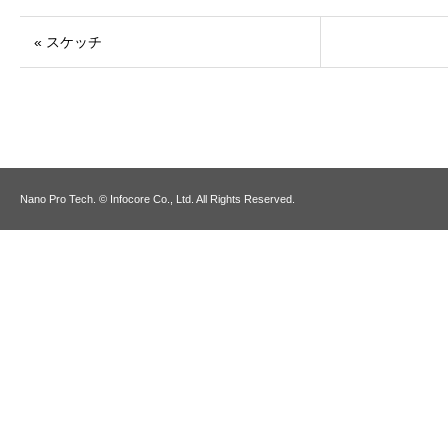
« スケッチ
Nano Pro Tech. © Infocore Co., Ltd. All Rights Reserved.