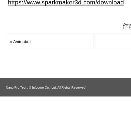
https://www.sparkmaker3d.com/download
作
« Animabot
Nano Pro Tech. © Infocore Co., Ltd. All Rights Reserved.