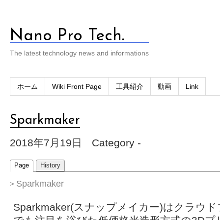
Nano Pro Tech.
The latest technology news and informations
ホーム
Wiki Front Page
工具紹介
動画
Link
Sparkmaker
2018年7月19日
Category -
Page
History
Sparkmaker
>
Sparkmaker(スナップメイカー)はクラ